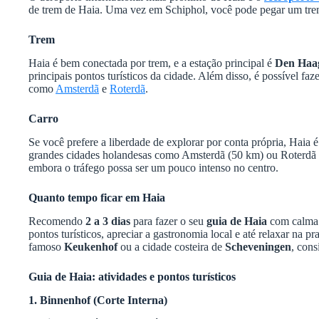
de trem de Haia. Uma vez em Schiphol, você pode pegar um trem 
Trem
Haia é bem conectada por trem, e a estação principal é
Den Haa
principais pontos turísticos da cidade. Além disso, é possível faz
como
Amsterdã
e
Roterdã
.
Carro
Se você prefere a liberdade de explorar por conta própria, Haia é
grandes cidades holandesas como Amsterdã (50 km) ou Roterdã 
embora o tráfego possa ser um pouco intenso no centro.
Quanto tempo ficar em Haia
Recomendo
2 a 3 dias
para fazer o seu
guia de Haia
com calma. 
pontos turísticos, apreciar a gastronomia local e até relaxar na p
famoso
Keukenhof
ou a cidade costeira de
Scheveningen
, cons
Guia de Haia: atividades e pontos turísticos
1. Binnenhof (Corte Interna)