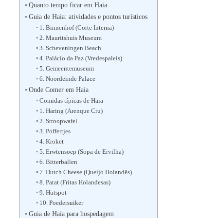
Quanto tempo ficar em Haia
Guia de Haia: atividades e pontos turísticos
1. Binnenhof (Corte Interna)
2. Mauritshuis Museum
3. Scheveningen Beach
4. Palácio da Paz (Vredespaleis)
5. Gemeentemuseum
6. Noordeinde Palace
Onde Comer em Haia
Comidas típicas de Haia
1. Haring (Arenque Cru)
2. Stroopwafel
3. Poffertjes
4. Kroket
5. Erwtensoep (Sopa de Ervilha)
6. Bitterballen
7. Dutch Cheese (Queijo Holandês)
8. Patat (Fritas Holandesas)
9. Hutspot
10. Poedersuiker
Guia de Haia para hospedagem