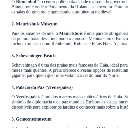
O
Binnenhof
é o centro político da cidade e a sede do governo h
Binnenhof é onde o Parlamento da Holanda se encontra. Durante 
as salas do governo e apreciando a arquitetura medieval.
2. Mauritshuis Museum
Para os amantes da arte, o
Mauritshuis
é uma parada obrigatória
da pintura holandesa, incluindo o famoso “Menina com o Brinco
incluem artistas como Rembrandt, Rubens e Frans Hals. A entrad
3. Scheveningen Beach
Scheveningen é uma das praias mais famosas de Haia, ideal para r
meses mais quentes. A praia oferece diversas opções de restaura
gigante, para quem quer uma vista incrível do mar do Norte.
4. Palácio da Paz (Vredespaleis)
O
Vredespaleis
é um dos marcos mais emblemáticos de Haia. Sed
símbolo da diplomacia e da paz mundial. Embora as visitas intern
disponíveis para explorar os jardins e conhecer mais sobre a hist
5. Gemeentemuseum