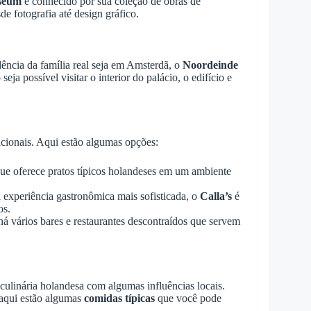
seum
é conhecido por sua coleção de obras de
e fotografia até design gráfico.
ência da família real seja em Amsterdã, o
Noordeinde
eja possível visitar o interior do palácio, o edifício e
acionais. Aqui estão algumas opções:
que oferece pratos típicos holandeses em um ambiente
 experiência gastronômica mais sofisticada, o
Calla’s
é
os.
á vários bares e restaurantes descontraídos que servem
culinária holandesa com algumas influências locais.
 aqui estão algumas
comidas típicas
que você pode