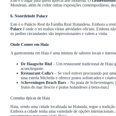
Este é o lugar para quem aprecia arte moderna. O
Gemeentemu
Mondrian, além de exibir outras exposições contemporâneas, desd
6. Noordeinde Palace
Este é o Palácio Real da Família Real Holandesa. Embora a resid
Palace
é onde o rei realiza várias atividades oficiais. Embora não s
os jardins circundantes são impressionantes e valem a visita.
Onde Comer em Haia
A gastronomia em Haia é uma mistura de sabores locais e intern
De Haagsche Bluf
– Um restaurante tradicional de Haia 
aconchegante.
Restaurant Calla’s
– Se você estiver procurando por uma
uma estrela Michelin e oferece pratos sofisticados e criativ
Scheveningen Beach Bars
– Na praia de Scheveningen, h
frutos do mar frescos e pratos holandeses à beira-mar.[
Comidas típicas de Haia
Haia, sendo uma cidade localizada na Holanda, segue a tradição 
Embora a cidade tenha uma variedade de opções internacionais,
experimentar enquanto visita Haia: