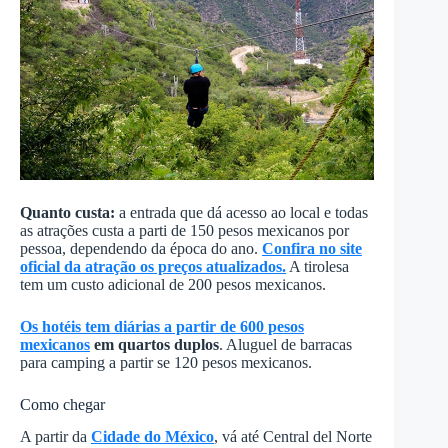
Quanto custa:
a entrada que dá acesso ao local e todas
as atrações custa a parti de 150 pesos mexicanos por
pessoa, dependendo da época do ano.
Confira no site
oficial da atração os preços atualizados.
A tirolesa
tem um custo adicional de 200 pesos mexicanos.
Os hotéis tem diárias a partir de 600 pesos
mexicanos
em quartos duplos
. Aluguel de barracas
para camping a partir se 120 pesos mexicanos.
Como chegar
A partir da
Cidade do México
, vá até Central del Norte