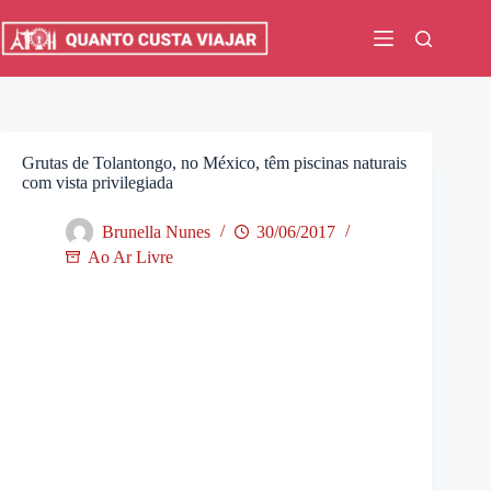
Pular
para
o
conteúdo
Grutas de Tolantongo, no México, têm piscinas naturais
com vista privilegiada
Brunella Nunes
30/06/2017
Ao Ar Livre