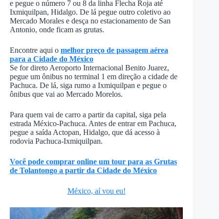
e pegue o número 7 ou 8 da linha Flecha Roja até
Ixmiquilpan, Hidalgo. De lá pegue outro coletivo ao
Mercado Morales e desça no estacionamento de San
Antonio, onde ficam as grutas.
Encontre aqui o
melhor preço de passagem aérea
para a Cidade do México
Se for direto Aeroporto Internacional Benito Juarez,
pegue um ônibus no terminal 1 em direção a cidade de
Pachuca. De lá, siga rumo a Ixmiquilpan e pegue o
ônibus que vai ao Mercado Morelos.
Para quem vai de carro a partir da capital, siga pela
estrada México-Pachuca. Antes de entrar em Pachuca,
pegue a saída Actopan, Hidalgo, que dá acesso à
rodovia Pachuca-Ixmiquilpan.
Você pode comprar online um tour para as Grutas
de Tolantongo a partir da Cidade do México
México, aí vou eu!