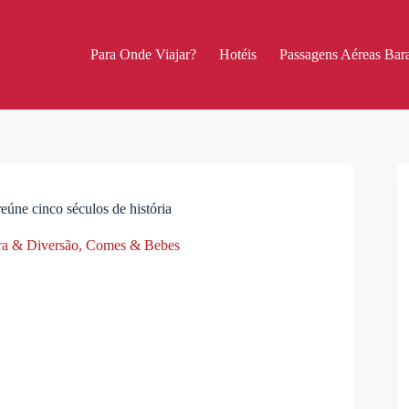
Para Onde Viajar?
Hotéis
Passagens Aéreas Bara
úne cinco séculos de história
ra & Diversão
,
Comes & Bebes