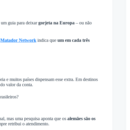
um guia para deixar
gorjeta na Europa
– ou não
o
Matador Network
indica que
um em cada três
ória e muitos países dispensam esse extra. Em destinos
do valor da conta.
asileiros?
ional, mas uma pesquisa aponta que os
alemães são os
re retribui o atendimento.