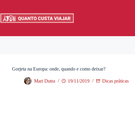
Pular
para
o
conteúdo
Gorjeta na Europa: onde, quando e como deixar?
Mari Dutra
19/11/2019
Dicas práticas