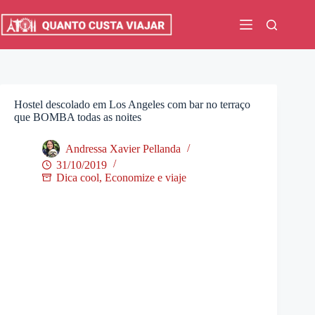
Pular
para
o
conteúdo
Hostel descolado em Los Angeles com bar no terraço
que BOMBA todas as noites
Andressa Xavier Pellanda
31/10/2019
Dica cool
,
Economize e viaje