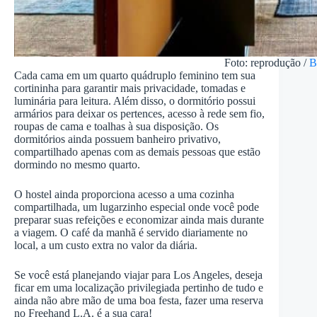
Foto: reprodução /
B
Cada cama em um quarto quádruplo feminino tem sua
cortininha para garantir mais privacidade, tomadas e
luminária para leitura. Além disso, o dormitório possui
armários para deixar os pertences, acesso à rede sem fio,
roupas de cama e toalhas à sua disposição. Os
dormitórios ainda possuem banheiro privativo,
compartilhado apenas com as demais pessoas que estão
dormindo no mesmo quarto.
O hostel ainda proporciona acesso a uma cozinha
compartilhada, um lugarzinho especial onde você pode
preparar suas refeições e economizar ainda mais durante
a viagem. O café da manhã é servido diariamente no
local, a um custo extra no valor da diária.
Se você está planejando viajar para Los Angeles, deseja
ficar em uma localização privilegiada pertinho de tudo e
ainda não abre mão de uma boa festa, fazer uma reserva
no Freehand L.A. é a sua cara!