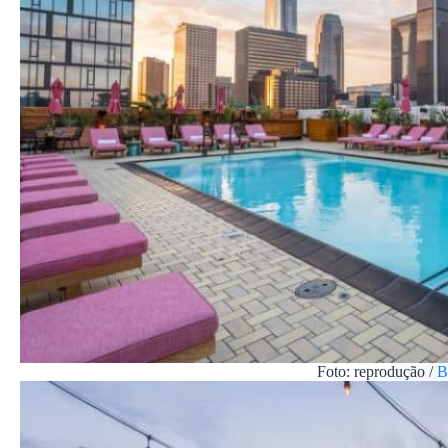
Foto: reprodução /
B