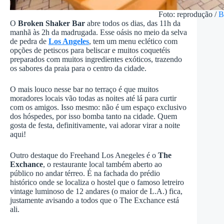
Foto: reprodução /
B
O
Broken Shaker
Bar
abre todos os dias, das 11h da
manhã às 2h da madrugada. Esse oásis no meio da selva
de pedra de
Los Angeles
, tem um menu eclético com
opções de petiscos para beliscar e muitos coquetéis
preparados com muitos ingredientes exóticos, trazendo
os sabores da praia para o centro da cidade.
O mais louco nesse bar no terraço é que muitos
moradores locais vão todas as noites até lá para curtir
com os amigos. Isso mesmo: não é um espaço exclusivo
dos hóspedes, por isso bomba tanto na cidade. Quem
gosta de festa, definitivamente, vai adorar virar a noite
aqui!
Outro destaque do Freehand Los Anegeles é o
The
Exchance
, o restaurante local também aberto ao
público no andar térreo. É na fachada do prédio
histórico onde se localiza o hostel que o famoso letreiro
vintage luminoso de 12 andares (o maior de L.A.) fica,
justamente avisando a todos que o The Exchance está
ali.