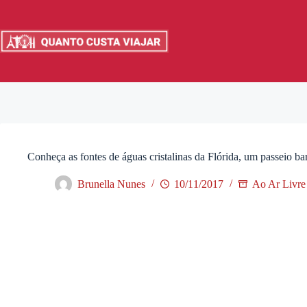
Pular
para
o
conteúdo
Conheça as fontes de águas cristalinas da Flórida, um passeio bar
Brunella Nunes
10/11/2017
Ao Ar Livre