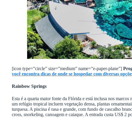
[icon type=”circle” size=”medium” name=”e-paper-plane”]
Pro
você encontra dicas de onde se hospedar com diversas opçõe
Rainbow Springs
Esta é a quarta maior fonte da Flórida e está inclusa nos marco
um refúgio tropical incluem vegetação densa, plantas ornamentais, 
turquesa. A piscina é rasa e grande, com fundo de cascalho branco
cross, snorkeling, canoagem e caiaque. A entrada custa US$ 2 p