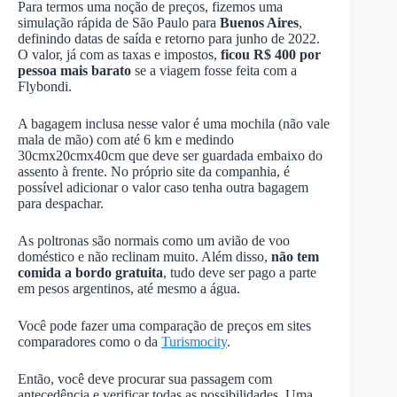
Para termos uma noção de preços, fizemos uma
simulação rápida de São Paulo para
Buenos Aires
,
definindo datas de saída e retorno para junho de 2022.
O valor, já com as taxas e impostos,
ficou R$ 400 por
pessoa mais barato
se a viagem fosse feita com a
Flybondi.
A bagagem inclusa nesse valor é uma mochila (não vale
mala de mão) com até 6 km e medindo
30cmx20cmx40cm que deve ser guardada embaixo do
assento à frente. No próprio site da companhia, é
possível adicionar o valor caso tenha outra bagagem
para despachar.
As poltronas são normais como um avião de voo
doméstico e não reclinam muito. Além disso,
não tem
comida a bordo gratuita
, tudo deve ser pago a parte
em pesos argentinos, até mesmo a água.
Você pode fazer uma comparação de preços em sites
comparadores como o da
Turismocity
.
Então, você deve procurar sua passagem com
antecedência e verificar todas as possibilidades. Uma