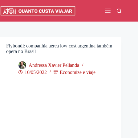
Pular
para
o
conteúdo
Flybondi: companhia aérea low cost argentina também
opera no Brasil
Andressa Xavier Pellanda
10/05/2022
Economize e viaje