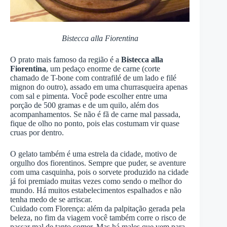
Bistecca alla Fiorentina
O prato mais famoso da região é a
Bistecca alla
Fiorentina
, um pedaço enorme de carne (corte
chamado de T-bone com contrafilé de um lado e filé
mignon do outro), assado em uma churrasqueira apenas
com sal e pimenta. Você pode escolher entre uma
porção de 500 gramas e de um quilo, além dos
acompanhamentos. Se não é fã de carne mal passada,
fique de olho no ponto, pois elas costumam vir quase
cruas por dentro.
O gelato também é uma estrela da cidade, motivo de
orgulho dos fiorentinos. Sempre que puder, se aventure
com uma casquinha, pois o sorvete produzido na cidade
já foi premiado muitas vezes como sendo o melhor do
mundo. Há muitos estabelecimentos espalhados e não
tenha medo de se arriscar.
Cuidado com Florença: além da palpitação gerada pela
beleza, no fim da viagem você também corre o risco de
passar mal de tanto comer. Mas há males que vem para