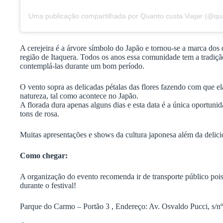
Uma publicação compartilhada por Quanto custa Viajar (@qua
A cerejeira é a árvore símbolo do Japão e tornou-se a marca do
região de Itaquera. Todos os anos essa comunidade tem a tradição 
contemplá-las durante um bom período.
O vento sopra as delicadas pétalas das flores fazendo com que e
natureza, tal como acontece no Japão.
A florada dura apenas alguns dias e esta data é a única oportuni
tons de rosa.
Muitas apresentações e shows da cultura japonesa além da delicios
Como chegar:
A organização do evento recomenda ir de transporte público pois
durante o festival!
Parque do Carmo – Portão 3 , Endereço: Av. Osvaldo Pucci, s/nº