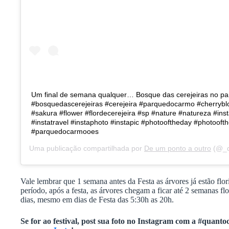
Um final de semana qualquer… Bosque das cerejeiras no p
#bosquedascerejeiras #cerejeira #parquedocarmo #cherryb
#sakura #flower #flordecerejeira #sp #nature #natureza #ins
#instatravel #instaphoto #instapic #photooftheday #photooft
#parquedocarmooes
Uma publicação compartilhada por
De um ponto a outro
(@_de
Vale lembrar que 1 semana antes da Festa as árvores já estão flo
período, após a festa, as árvores chegam a ficar até 2 semanas fl
dias, mesmo em dias de Festa das 5:30h as 20h.
Se for ao festival, post sua foto no Instagram com a #quant