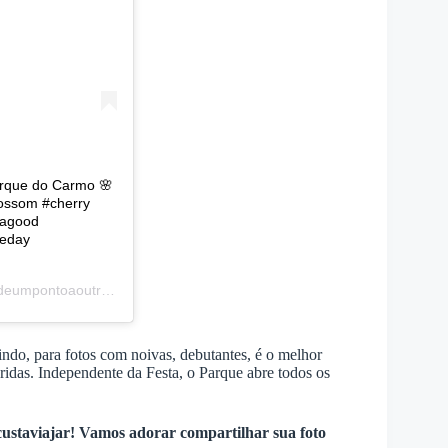
arque do Carmo 🌸
lossom #cherry
tagood
heday
umpontoaoutro) em
1 de Ago, 2019 às 7:24 PDT
rindo, para fotos com noivas, debutantes, é o melhor
oridas. Independente da Festa, o Parque abre todos os
ocustaviajar! Vamos adorar compartilhar sua foto