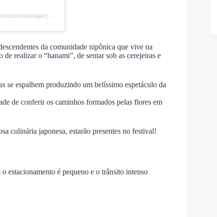
ntocustaviajar)
em
30 de Mar, 2019 às 6:36 PDT
s descendentes da comunidade nipônica que vive na
de realizar o “hanami”, de sentar sob as cerejeiras e
las se espalhem produzindo um belíssimo espetáculo da
dade de conferir os caminhos formados pelas flores em
a culinária japonesa, estarão presentes no festival!
 o estacionamento é pequeno e o trânsito intenso