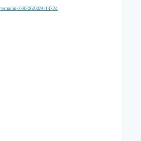
/permalink/382062369113724