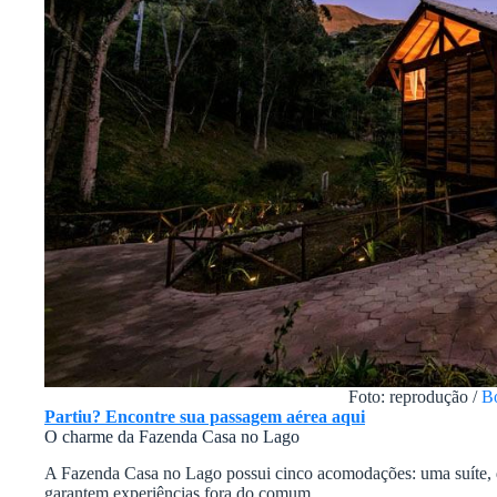
Foto: reprodução /
B
Partiu? Encontre sua passagem aérea aqui
O charme da Fazenda Casa no Lago
A Fazenda Casa no Lago possui cinco acomodações: uma suíte, d
garantem experiências fora do comum.