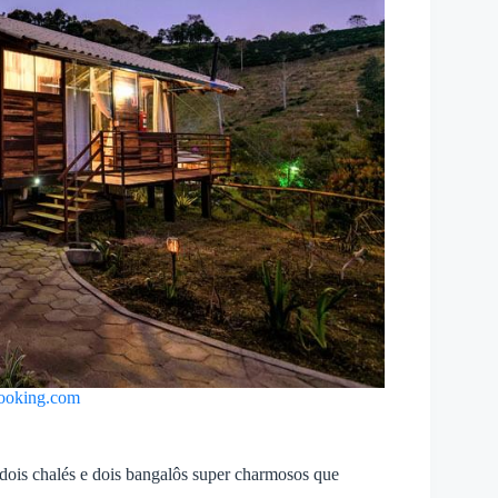
ooking.com
ois chalés e dois bangalôs super charmosos que