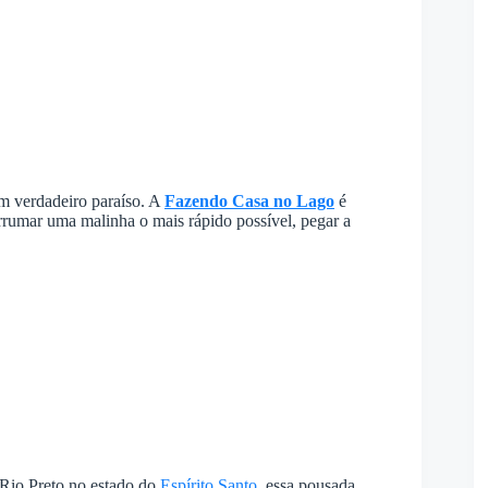
 verdadeiro paraíso. A
Fazendo Casa no Lago
é
arrumar uma malinha o mais rápido possível, pegar a
 Rio Preto no estado do
Espírito Santo
, essa pousada