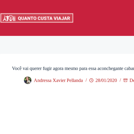
Pular
para
o
conteúdo
Você vai querer fugir agora mesmo para essa aconchegante cab
Andressa Xavier Pellanda
28/01/2020
De