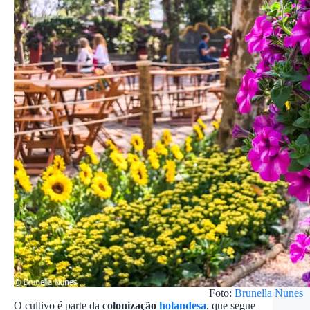
Foto:
Brunella Nunes
O cultivo é parte da
colonização
holandesa
, que segue