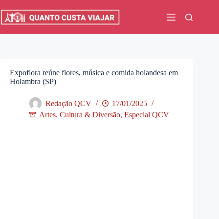
Pular
para
o
conteúdo
Expoflora reúne flores, música e comida holandesa em
Holambra (SP)
Redação QCV
17/01/2025
Artes, Cultura & Diversão
,
Especial QCV