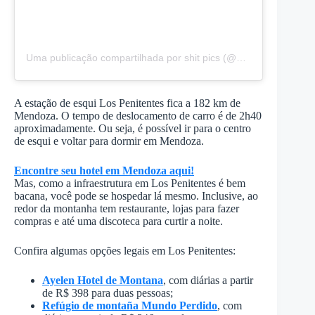
Uma publicação compartilhada por shit pics (@picsofshit)
em
30
A estação de esqui Los Penitentes fica a 182 km de
Mendoza. O tempo de deslocamento de carro é de 2h40
aproximadamente. Ou seja, é possível ir para o centro
de esqui e voltar para dormir em Mendoza.
Encontre seu hotel em Mendoza aqui!
Mas, como a infraestrutura em Los Penitentes é bem
bacana, você pode se hospedar lá mesmo. Inclusive, ao
redor da montanha tem restaurante, lojas para fazer
compras e até uma discoteca para curtir a noite.
Confira algumas opções legais em Los Penitentes:
Ayelen Hotel de Montana
, com diárias a partir
de R$ 398 para duas pessoas;
Refúgio de montaña Mundo Perdido
, com