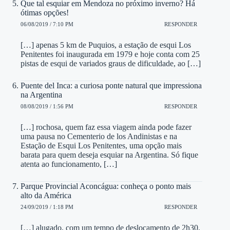
Que tal esquiar em Mendoza no próximo inverno? Há
ótimas opções!
06/08/2019 / 7:10 PM
RESPONDER
[…] apenas 5 km de Puquios, a estação de esqui Los
Penitentes foi inaugurada em 1979 e hoje conta com 25
pistas de esqui de variados graus de dificuldade, ao […]
Puente del Inca: a curiosa ponte natural que impressiona
na Argentina
08/08/2019 / 1:56 PM
RESPONDER
[…] rochosa, quem faz essa viagem ainda pode fazer
uma pausa no Cementerio de los Andinistas e na
Estação de Esqui Los Penitentes, uma opção mais
barata para quem deseja esquiar na Argentina. Só fique
atenta ao funcionamento, […]
Parque Provincial Aconcágua: conheça o ponto mais
alto da América
24/09/2019 / 1:18 PM
RESPONDER
[…] alugado, com um tempo de deslocamento de 2h30,