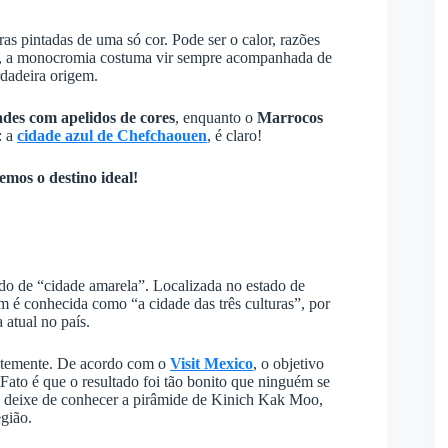
as pintadas de uma só cor. Pode ser o calor, razões
m, a monocromia costuma vir sempre acompanhada de
rdadeira origem.
ades com apelidos de cores
, enquanto o
Marrocos
: a
cidade azul de Chefchaouen
, é claro!
emos o destino ideal!
do de “cidade amarela”. Localizada no estado de
m é conhecida como “a cidade das três culturas”, por
 atual no país.
entemente. De acordo com o
Visit Mexico
, o objetivo
. Fato é que o resultado foi tão bonito que ninguém se
ão deixe de conhecer a pirâmide de Kinich Kak Moo,
egião.