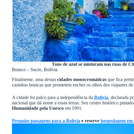
Tons de azul se misturam nas ruas de C
Branco – Sucre, Bolívia
Finalmente, uma destas
cidades monocromáticas
que fica pert
casinhas brancas que prometem encher os olhos dos viajantes de
A cidade foi palco para a independência da
Bolívia
, declarada 
nacional que dá nome a essas terras. Seu centro histórico pintad
Humanidade pela Unesco
em 1991.
Pesquise passagens para a Bolívia
e reserve
hospedagem em 