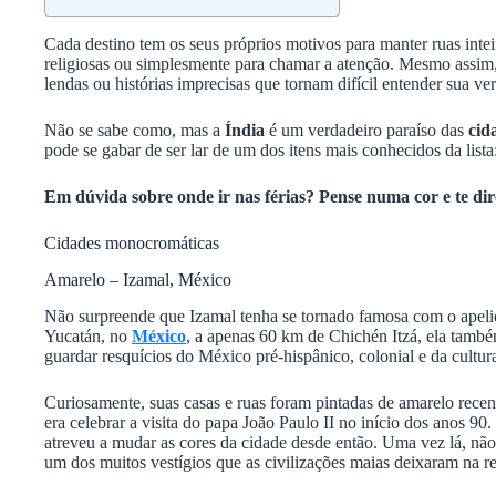
Cada destino tem os seus próprios motivos para manter ruas inteir
religiosas ou simplesmente para chamar a atenção. Mesmo assi
lendas ou histórias imprecisas que tornam difícil entender sua ve
Não se sabe como, mas a
Índia
é um verdadeiro paraíso das
cid
pode se gabar de ser lar de um dos itens mais conhecidos da lista
Em dúvida sobre onde ir nas férias? Pense numa cor e te dir
Cidades monocromáticas
Amarelo – Izamal, México
Não surpreende que Izamal tenha se tornado famosa com o apeli
Yucatán, no
México
, a apenas 60 km de Chichén Itzá, ela també
guardar resquícios do México pré-hispânico, colonial e da cultura
Curiosamente, suas casas e ruas foram pintadas de amarelo rec
era celebrar a visita do papa João Paulo II no início dos anos 90
atreveu a mudar as cores da cidade desde então. Uma vez lá, n
um dos muitos vestígios que as civilizações maias deixaram na r