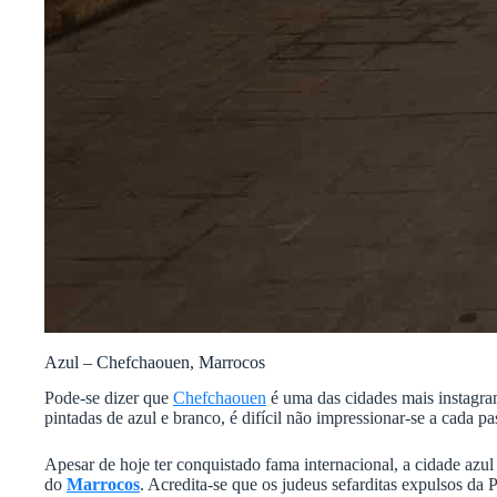
Azul – Chefchaouen, Marrocos
Pode-se dizer que
Chefchaouen
é uma das cidades mais instagra
pintadas de azul e branco, é difícil não impressionar-se a cada pa
Apesar de hoje ter conquistado fama internacional, a cidade azul
do
Marrocos
. Acredita-se que os judeus sefarditas expulsos da 