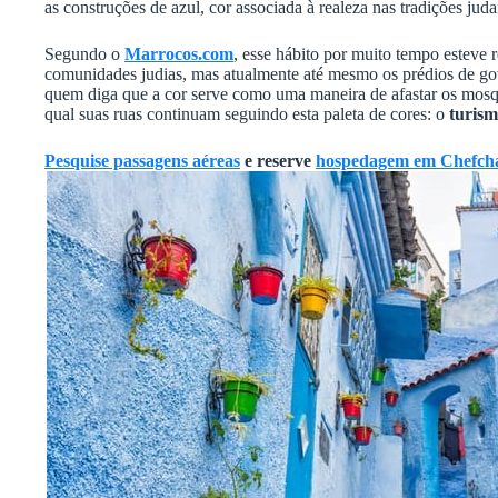
as construções de azul, cor associada à realeza nas tradições juda
Segundo o
Marrocos.com
, esse hábito por muito tempo esteve 
comunidades judias, mas atualmente até mesmo os prédios de gov
quem diga que a cor serve como uma maneira de afastar os mosqu
qual suas ruas continuam seguindo esta paleta de cores: o
turis
Pesquise passagens aéreas
e reserve
hospedagem em Chefch