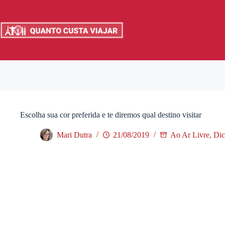
Pular
para
o
conteúdo
Escolha sua cor preferida e te diremos qual destino visitar
Mari Dutra
21/08/2019
Ao Ar Livre
,
Dic