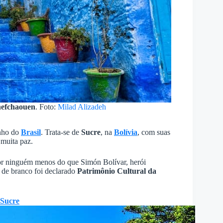
hefchaouen
. Foto:
Milad Alizadeh
inho do
Brasil
. Trata-se de
Sucre
, na
Bolívia
, com suas
 muita paz.
por ninguém menos do que Simón Bolívar, herói
o de branco foi declarado
Patrimônio Cultural da
Sucre