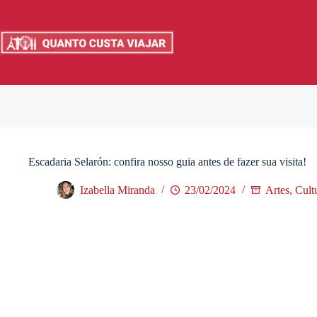
Pular
para
o
conteúdo
Escadaria Selarón: confira nosso guia antes de fazer sua visita!
Izabella Miranda
23/02/2024
Artes, Cul