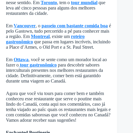
nesse sentido. Em
Toronto
, tem o
tour mundial
que
leva até cinco pessoas para alguns dos melhores
restaurantes da cidade.
Em
Vancouver
, o
passeio com bastante comida boa
é
pelo Gastown, tudo percorrido a pé para conhecer mais
a região. Em
Montreal
, existe um
roteiro
gastronômico
que passa em lugares incríveis, incluindo
a Place d’Armes, o Old Port e a St. Paul Street.
Em
Ottawa
, você se sente como um morador local ao
fazer o
tour gastronômico
para descobrir sabores
interculturais presentes nos melhores restaurantes da
cidade. Definitivamente, comer bem está garantido
durante uma viagem ao Canadá.
Agora que você viu tours para comer bem e também
conheceu esse restaurante que serve o poutine mais
lindo do Canadá, conta aqui nos comentários, caso já
tenha viajado ao país: quais os restaurantes mais legais e
com comidas saborosas que você conheceu no Canadá?
Vamos adorar receber suas sugestões!
Enchanted Poutinerie