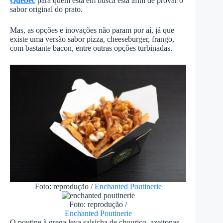
Quebec
para quem está em busca está afim de provar o
sabor original do prato.
Mas, as opções e inovações não param por aí, já que
existe uma versão sabor pizza, cheeseburger, frango,
com bastante bacon, entre outras opções turbinadas.
Foto: reprodução /
Enchanted Poutinerie
Foto: reprodução /
Enchanted Poutinerie
O poutine à grega leva salsicha de chouriço, azeitonas,