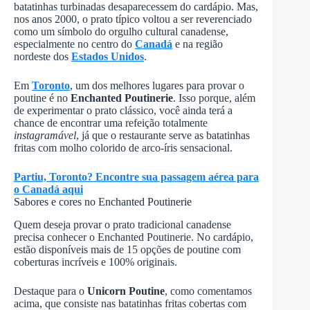
batatinhas turbinadas desaparecessem do cardápio. Mas,
nos anos 2000, o prato típico voltou a ser reverenciado
como um símbolo do orgulho cultural canadense,
especialmente no centro do
Canadá
e na região
nordeste dos
Estados Unidos
.
Em
Toronto
, um dos melhores lugares para provar o
poutine é no
Enchanted Poutinerie
. Isso porque, além
de experimentar o prato clássico, você ainda terá a
chance de encontrar uma refeição totalmente
instagramável
, já que o restaurante serve as batatinhas
fritas com molho colorido de arco-íris sensacional.
Partiu, Toronto? Encontre sua passagem aérea para
o Canadá aqui
Sabores e cores no Enchanted Poutinerie
Quem deseja provar o prato tradicional canadense
precisa conhecer o Enchanted Poutinerie. No cardápio,
estão disponíveis mais de 15 opções de poutine com
coberturas incríveis e 100% originais.
Destaque para o
Unicorn Poutine
, como comentamos
acima, que consiste nas batatinhas fritas cobertas com