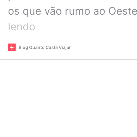
os que vão rumo ao Oeste
Dunas
lendo
do
Rosado
reúne
Blog Quanto Custa Viajar
sertão
e
mar
em
paisagens
espetaculares
do
Rio
Grande
do
Norte