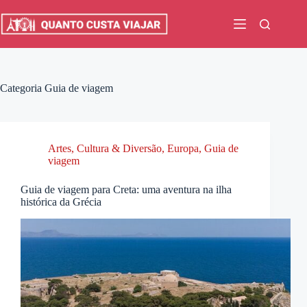
Pular
para
o
conteúdo
Categoria
Guia de viagem
Artes, Cultura & Diversão
,
Europa
,
Guia de
viagem
Guia de viagem para Creta: uma aventura na ilha
histórica da Grécia