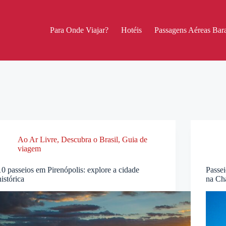
Para Onde Viajar?
Hotéis
Passagens Aéreas Bara
Ao Ar Livre
,
Descubra o Brasil
,
Guia de
viagem
10 passeios em Pirenópolis: explore a cidade
Passei
histórica
na Ch