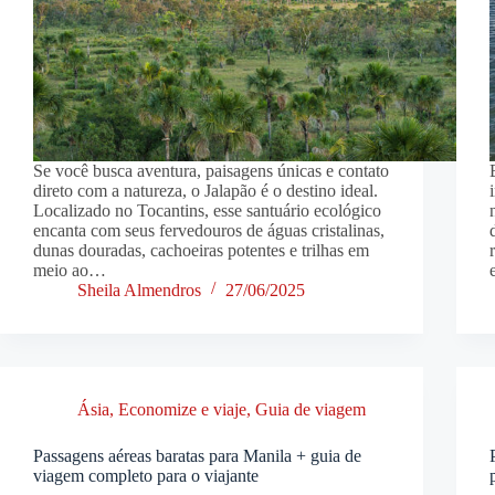
Se você busca aventura, paisagens únicas e contato
direto com a natureza, o Jalapão é o destino ideal.
Localizado no Tocantins, esse santuário ecológico
encanta com seus fervedouros de águas cristalinas,
dunas douradas, cachoeiras potentes e trilhas em
meio ao…
Sheila Almendros
27/06/2025
Ásia
,
Economize e viaje
,
Guia de viagem
Passagens aéreas baratas para Manila + guia de
viagem completo para o viajante