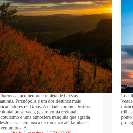
Charmosa, acolhedora e repleta de belezas
Local
naturais, Pirenópolis é um dos destinos mais
Veadei
encantadores de Goiás. A cidade combina história
místic
colonial preservada, gastronomia regional,
trilha
ecoturismo e uma atmosfera tranquila que agrada
ponto 
desde casais em busca de romance até famílias e
prote
aventureiros. A…