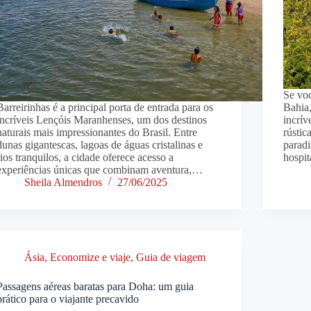
Se vo
Barreirinhas é a principal porta de entrada para os
Bahia,
incríveis Lençóis Maranhenses, um dos destinos
incrív
naturais mais impressionantes do Brasil. Entre
rústic
dunas gigantescas, lagoas de águas cristalinas e
paradi
rios tranquilos, a cidade oferece acesso a
hospit
experiências únicas que combinam aventura,…
Sheila Almendros
27/06/2025
Ásia
,
Economize e viaje
,
Guia de viagem
Passagens aéreas baratas para Doha: um guia
prático para o viajante precavido