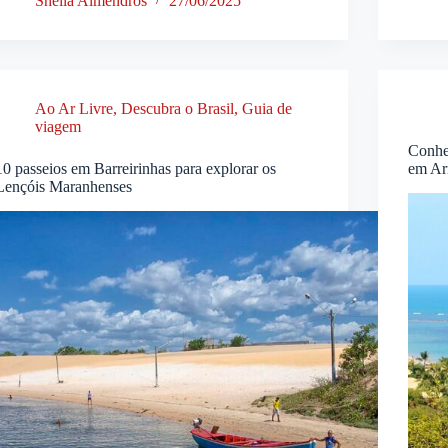
Sheila Almendros
27/06/2025
Ao Ar Livre
,
Descubra o Brasil
,
Guia de
viagem
Conhe
10 passeios em Barreirinhas para explorar os
em Ar
Lençóis Maranhenses