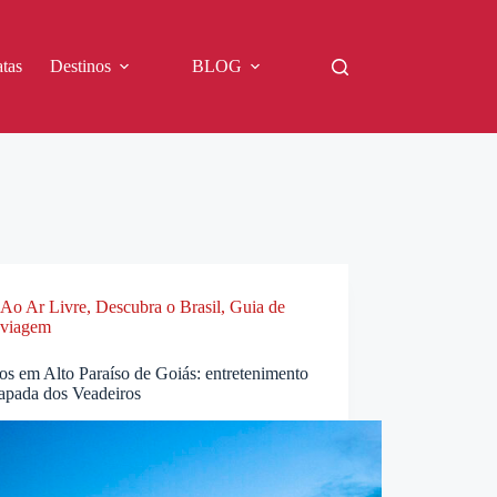
tas
Destinos
BLOG
Ao Ar Livre
,
Descubra o Brasil
,
Guia de
viagem
os em Alto Paraíso de Goiás: entretenimento
apada dos Veadeiros