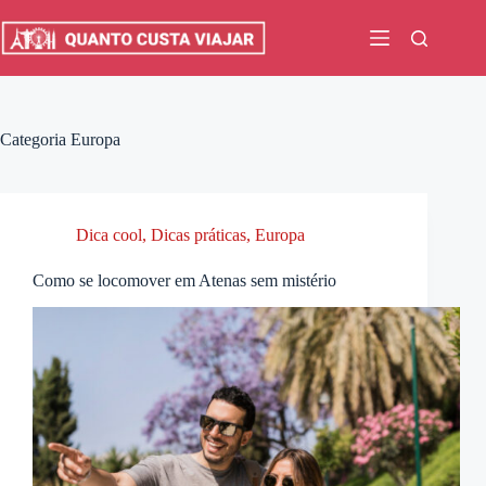
Pular
para
o
conteúdo
Categoria
Europa
Dica cool
,
Dicas práticas
,
Europa
Como se locomover em Atenas sem mistério