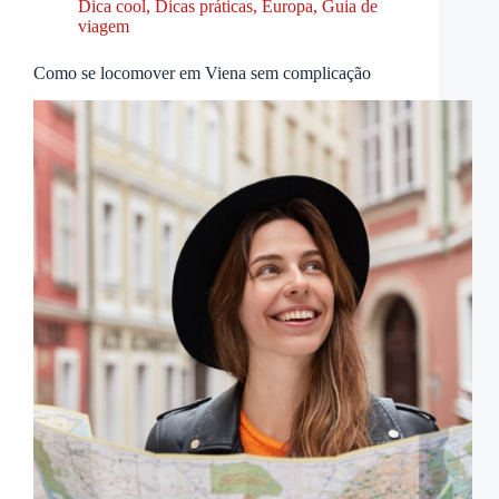
Dica cool
,
Dicas práticas
,
Europa
,
Guia de
viagem
Como se locomover em Viena sem complicação