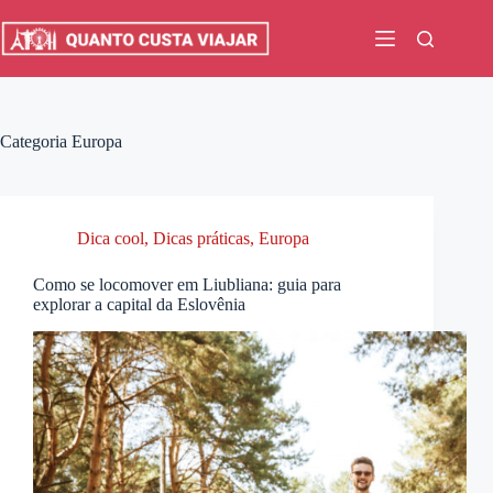
Pular
para
o
conteúdo
Categoria
Europa
Dica cool
,
Dicas práticas
,
Europa
Como se locomover em Liubliana: guia para
explorar a capital da Eslovênia