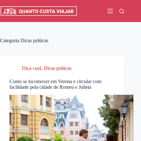
Pular
para
o
conteúdo
Categoria
Dicas práticas
Dica cool
,
Dicas práticas
Como se locomover em Verona e circular com
facilidade pela cidade de Romeu e Julieta