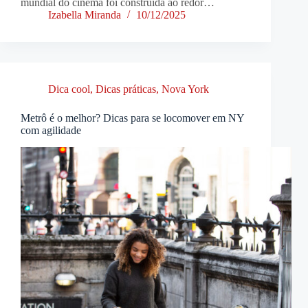
mundial do cinema foi construída ao redor…
Izabella Miranda
10/12/2025
Dica cool
,
Dicas práticas
,
Nova York
Metrô é o melhor? Dicas para se locomover em NY
com agilidade