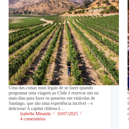
Uma das coisas mais legais de se fazer quando
programar uma viagem ao Chile é reservar um ou
mais dias para fazer os passeios em vinícolas de
Santiago, que são uma experiência incrível – e
deliciosa! A capital chilena é…
Izabella Miranda
10/07/2025
4 comentários