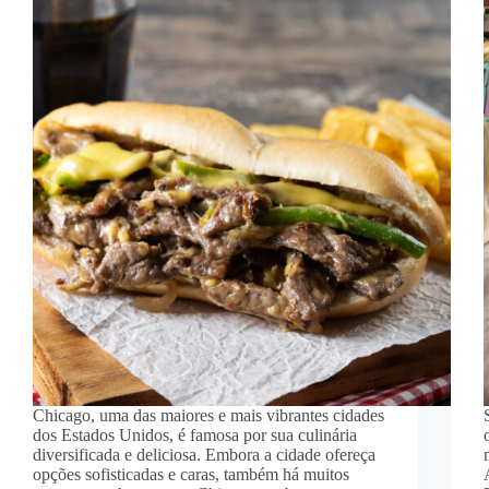
Chicago, uma das maiores e mais vibrantes cidades
dos Estados Unidos, é famosa por sua culinária
diversificada e deliciosa. Embora a cidade ofereça
opções sofisticadas e caras, também há muitos