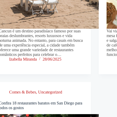
Cancun é um destino paradisíaco famoso por suas
Vai vi
praias deslumbrantes, resorts luxuosos e vida
mesa f
noturna animada. No entanto, para casais em busca
e salg
de uma experiência especial, a cidade também
de caf
oferece uma grande variedade de restaurantes
melhor
românticos perfeitos para celebrar o…
funci
Izabella Miranda
28/06/2025
Comes & Bebes
,
Uncategorized
Confira 18 restaurantes baratos em San Diego para
todos os gostos