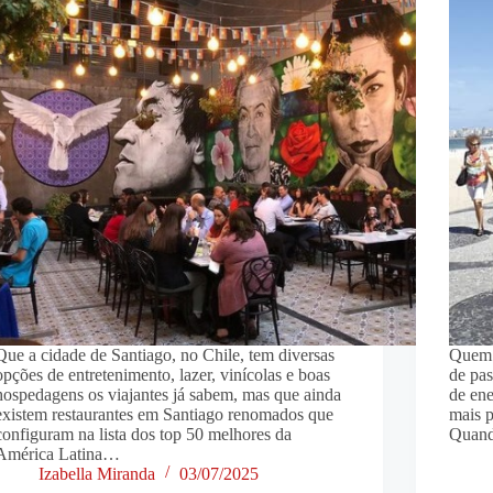
Que a cidade de Santiago, no Chile, tem diversas
Quem v
opções de entretenimento, lazer, vinícolas e boas
de pas
hospedagens os viajantes já sabem, mas que ainda
de ene
existem restaurantes em Santiago renomados que
mais 
configuram na lista dos top 50 melhores da
Quand
América Latina…
Izabella Miranda
03/07/2025