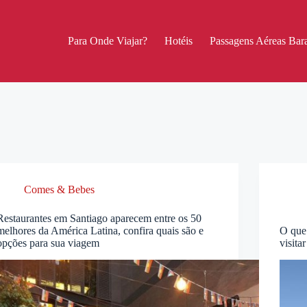
Para Onde Viajar?
Hotéis
Passagens Aéreas Bara
Comes & Bebes
Restaurantes em Santiago aparecem entre os 50
melhores da América Latina, confira quais são e
O que
opções para sua viagem
visita