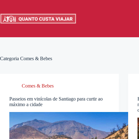
Pular
para
o
conteúdo
Categoria
Comes & Bebes
Comes & Bebes
Passeios em vinícolas de Santiago para curtir ao
máximo a cidade