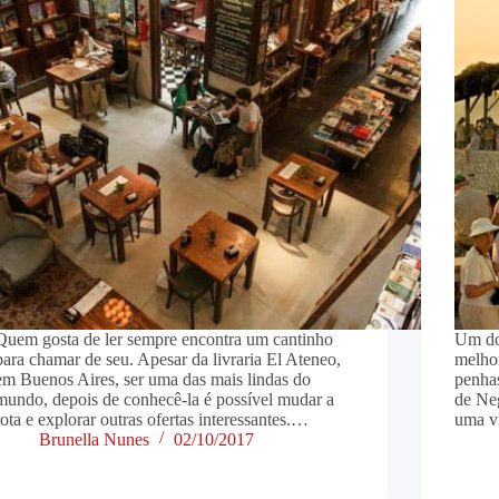
Quem gosta de ler sempre encontra um cantinho
Um dos
para chamar de seu. Apesar da livraria El Ateneo,
melhor
em Buenos Aires, ser uma das mais lindas do
penha
mundo, depois de conhecê-la é possível mudar a
de Neg
rota e explorar outras ofertas interessantes.…
uma vi
Brunella Nunes
02/10/2017