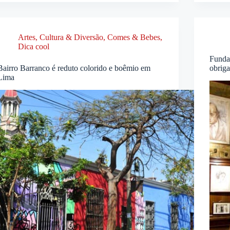
Artes, Cultura & Diversão
,
Comes & Bebes
,
Dica cool
Funda
Bairro Barranco é reduto colorido e boêmio em
obrig
Lima