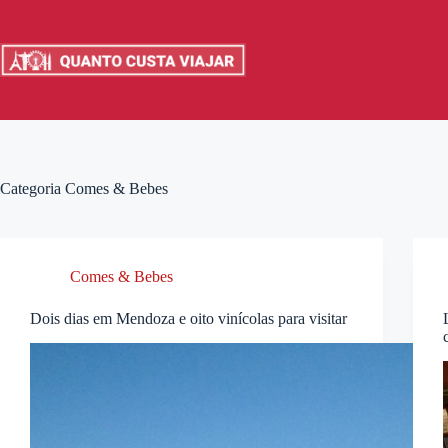
Pular
para
o
conteúdo
Categoria
Comes & Bebes
Comes & Bebes
Dois dias em Mendoza e oito vinícolas para visitar