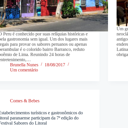
Um gra
O Peru é conhecido por suas relíquias históricas e
neoclá
pela gastronomia sem igual. Um dos lugares mais
antigo
legais para provar os sabores peruanos ou apenas
ender
perambular é o colorido bairro Barranco, reduto
Latin
boêmio de Lima. Reunindo 24 horas de
obrig
entretenimento,…
Brunella Nunes
18/08/2017
Um comentário
Comes & Bebes
Estabelecimentos turísticos e gastronômicos do
litoral paranaense participam da 7ª edição do
Festival Sabores do Litoral