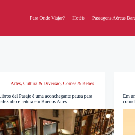
Para Onde Viajar?
Hotéis
Passagens Aéreas Bara
Artes, Cultura & Diversão
,
Comes & Bebes
Libros del Pasaje é uma aconchegante pausa para
Em um
cafezinho e leitura em Buenos Aires
comid