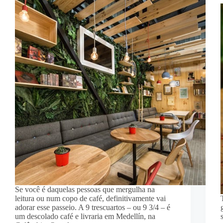
Se você é daquelas pessoas que mergulha na
leitura ou num copo de café, definitivamente vai
adorar esse passeio. A 9 trescuartos – ou 9 3/4 – é
um descolado café e livraria em Medellín, na