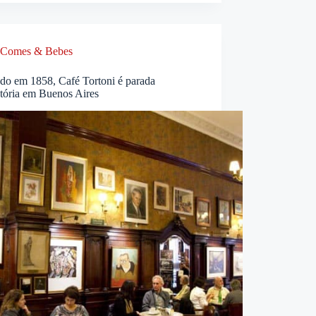
Comes & Bebes
do em 1858, Café Tortoni é parada
atória em Buenos Aires