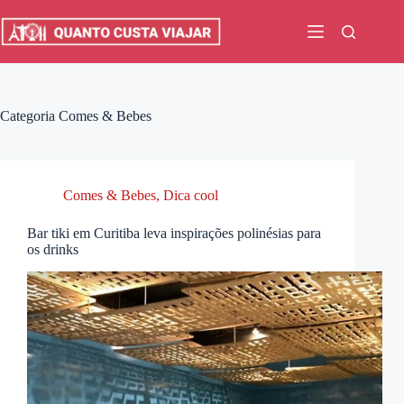
Pular
para
o
conteúdo
Categoria
Comes & Bebes
Comes & Bebes
,
Dica cool
Bar tiki em Curitiba leva inspirações polinésias para
os drinks