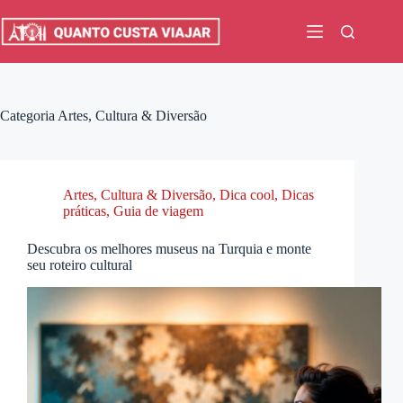
Pular
para
o
conteúdo
Categoria
Artes, Cultura & Diversão
Artes, Cultura & Diversão
,
Dica cool
,
Dicas
práticas
,
Guia de viagem
Descubra os melhores museus na Turquia e monte
seu roteiro cultural