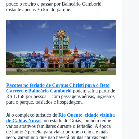
pouco o roteiro e passar por Balneário Camboriú,
distante apenas 36 km do parque.
Pacotes no feriado de Corpus Christi para o Beto
Carrero e Balneário Camboriú
podem sair a partir de
R$ 1.158 por pessoa – com passagens aéreas, ingressos
para o parque, traslados e hospedagem.
Já o complexo turístico de
Rio Quente
, cidade vizinha
de Caldas Novas
, no estado de Goiás, também reúne
vários atrativos familiares durante o feriadão. A época
de junho é perfeita para viajar porque o clima é mais
seco, garantindo que não haverá muitas chuvas para