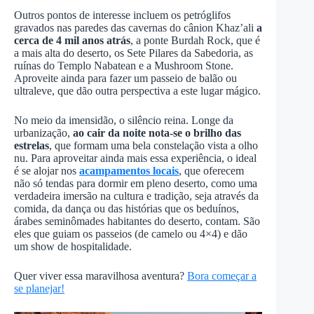
Outros pontos de interesse incluem os petróglifos
gravados nas paredes das cavernas do cânion Khaz’ali
a
cerca de 4 mil anos atrás
, a ponte Burdah Rock, que é
a mais alta do deserto, os Sete Pilares da Sabedoria, as
ruínas do Templo Nabatean e a Mushroom Stone.
Aproveite ainda para fazer um passeio de balão ou
ultraleve, que dão outra perspectiva a este lugar mágico.
No meio da imensidão, o silêncio reina. Longe da
urbanização,
ao cair da noite nota-se o brilho das
estrelas
, que formam uma bela constelação vista a olho
nu. Para aproveitar ainda mais essa experiência, o ideal
é se alojar nos
acampamentos locais
, que oferecem
não só tendas para dormir em pleno deserto, como uma
verdadeira imersão na cultura e tradição, seja através da
comida, da dança ou das histórias que os beduínos,
árabes seminômades habitantes do deserto, contam. São
eles que guiam os passeios (de camelo ou 4×4) e dão
um show de hospitalidade.
Quer viver essa maravilhosa aventura?
Bora começar a
se planejar!