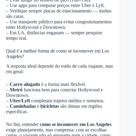
– Use apps para comparar preços entre Uber e Lyft.
– Verifique sempre placas de estacionamento — multas
são caras.
– Use transporte público para evitar congestionamentos
entre Hollywood e Downtown.
– Em LA, distâncias enganam — sempre pesquise
tempo real.
Qual é a melhor forma de como se locomover em Los
Angeles?
A resposta ideal depende do estilo de cada viajante, mas
em geral:
–
Carro alugado
é a forma mais flexível.
–
Metrô
funciona bem para conectar Hollywood e
Downtown.
–
Uber/Lyft
completam trajetos médios e noturnos.
–
Caminhadas
e
bicicletas
são ótimas em regiões
específicas.
No fim, entender
como se locomover em Los Angeles
exige planejamento, mas compensa: com as escolhas
certas, o viajante não só aproveita mais a cidade, como