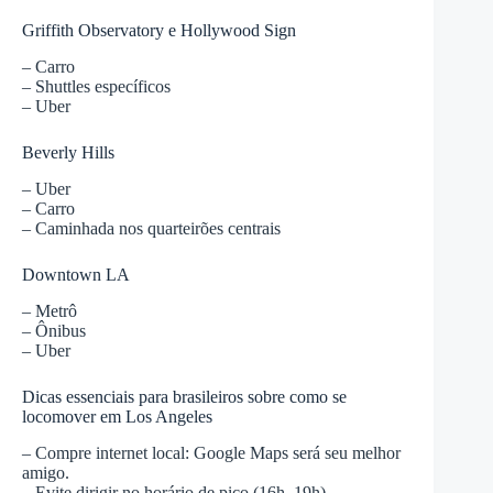
Griffith Observatory e Hollywood Sign
– Carro
– Shuttles específicos
– Uber
Beverly Hills
– Uber
– Carro
– Caminhada nos quarteirões centrais
Downtown LA
– Metrô
– Ônibus
– Uber
Dicas essenciais para brasileiros sobre como se
locomover em Los Angeles
– Compre internet local: Google Maps será seu melhor
amigo.
– Evite dirigir no horário de pico (16h–19h).