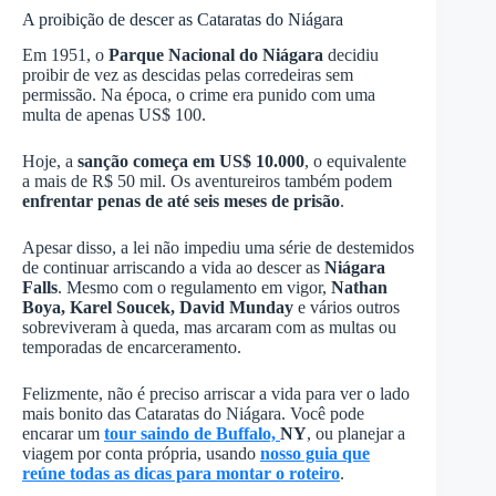
A proibição de descer as Cataratas do Niágara
Em 1951, o
Parque Nacional do Niágara
decidiu
proibir de vez as descidas pelas corredeiras sem
permissão. Na época, o crime era punido com uma
multa de apenas US$ 100.
Hoje, a
sanção começa em US$ 10.000
, o equivalente
a mais de R$ 50 mil. Os aventureiros também podem
enfrentar penas de até seis meses de prisão
.
Apesar disso, a lei não impediu uma série de destemidos
de continuar arriscando a vida ao descer as
Niágara
Falls
. Mesmo com o regulamento em vigor,
Nathan
Boya, Karel Soucek, David Munday
e vários outros
sobreviveram à queda, mas arcaram com as multas ou
temporadas de encarceramento.
Felizmente, não é preciso arriscar a vida para ver o lado
mais bonito das Cataratas do Niágara. Você pode
encarar um
tour saindo de Buffalo,
NY
, ou planejar a
viagem por conta própria, usando
nosso guia que
reúne todas as dicas para montar o roteiro
.