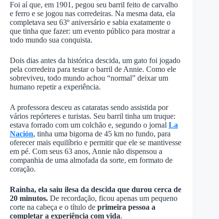
Foi aí que, em 1901, pegou seu barril feito de carvalho
e ferro e se jogou nas corredeiras. Na mesma data, ela
completava seu 63º aniversário e sabia exatamente o
que tinha que fazer: um evento público para mostrar a
todo mundo sua conquista.
Dois dias antes da histórica descida, um gato foi jogado
pela corredeira para testar o barril de Annie. Como ele
sobreviveu, todo mundo achou “normal” deixar um
humano repetir a experiência.
A professora desceu as cataratas sendo assistida por
vários repórteres e turistas. Seu barril tinha um truque:
estava forrado com um colchão e, segundo o jornal
La
Nación
, tinha uma bigorna de 45 km no fundo, para
oferecer mais equilíbrio e permitir que ele se mantivesse
em pé. Com seus 63 anos, Annie não dispensou a
companhia de uma almofada da sorte, em formato de
coração.
Rainha, ela saiu ilesa da descida que durou cerca de
20 minutos.
De recordação, ficou apenas um pequeno
corte na cabeça e o título de
primeira pessoa a
completar a experiência com vida
.