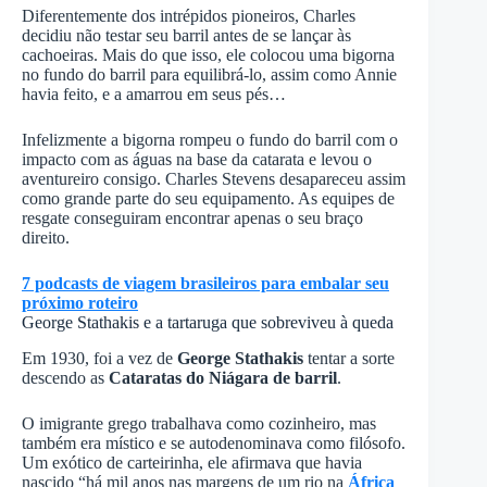
Diferentemente dos intrépidos pioneiros, Charles
decidiu não testar seu barril antes de se lançar às
cachoeiras. Mais do que isso, ele colocou uma bigorna
no fundo do barril para equilibrá-lo, assim como Annie
havia feito, e a amarrou em seus pés…
Infelizmente a bigorna rompeu o fundo do barril com o
impacto com as águas na base da catarata e levou o
aventureiro consigo. Charles Stevens desapareceu assim
como grande parte do seu equipamento. As equipes de
resgate conseguiram encontrar apenas o seu braço
direito.
7 podcasts de viagem brasileiros para embalar seu
próximo roteiro
George Stathakis e a tartaruga que sobreviveu à queda
Em 1930, foi a vez de
George Stathakis
tentar a sorte
descendo as
Cataratas do Niágara de barril
.
O imigrante grego trabalhava como cozinheiro, mas
também era místico e se autodenominava como filósofo.
Um exótico de carteirinha, ele afirmava que havia
nascido “há mil anos nas margens de um rio na
África