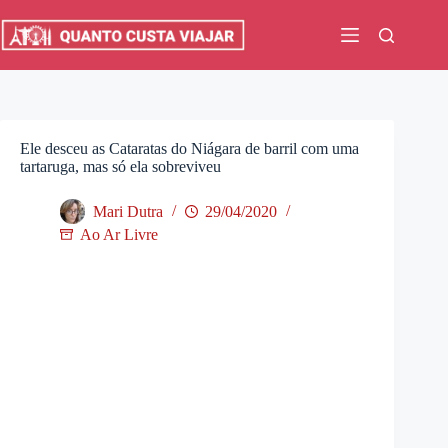
Pular
para
o
conteúdo
Ele desceu as Cataratas do Niágara de barril com uma
tartaruga, mas só ela sobreviveu
Mari Dutra
29/04/2020
Ao Ar Livre