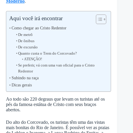
Moderno
.
Aqui você irá encontrar
Como chegar ao Cristo Redentor
De metrô
De ônibus
De excursão
Quanto custa o Trem do Corcovado?
ATENÇÃO!
Se preferir, vá com uma van oficial para o Cristo
Redentor
Subindo na raça
Dicas gerais
Ao todo são 220 degraus que levam os turistas até os
pés da famosa estátua de Cristo com seus braços
abertos.
Do alto do Corcovado, os turistas têm uma das vistas
mais bonitas do Rio de Janeiro. É possível ver as praias
de Leblon e Ipanema, a Lagoa Rodrigo de Freitas, a