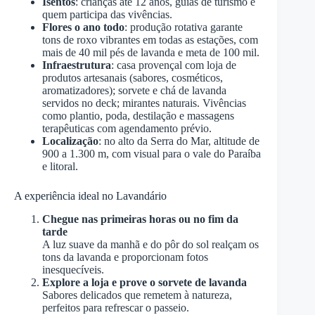
Isentos
: crianças até 12 anos, guias de turismo e
quem participa das vivências.
Flores o ano todo
: produção rotativa garante
tons de roxo vibrantes em todas as estações, com
mais de 40 mil pés de lavanda e meta de 100 mil.
Infraestrutura
: casa provençal com loja de
produtos artesanais (sabores, cosméticos,
aromatizadores); sorvete e chá de lavanda
servidos no deck; mirantes naturais. Vivências
como plantio, poda, destilação e massagens
terapêuticas com agendamento prévio.
Localização
: no alto da Serra do Mar, altitude de
900 a 1.300 m, com visual para o vale do Paraíba
e litoral.
A experiência ideal no Lavandário
Chegue nas primeiras horas ou no fim da
tarde
A luz suave da manhã e do pôr do sol realçam os
tons da lavanda e proporcionam fotos
inesquecíveis.
Explore a loja e prove o sorvete de lavanda
Sabores delicados que remetem à natureza,
perfeitos para refrescar o passeio.