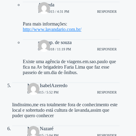
Amanda
10/11/2015 / 4:31 PM
RESPONDER
Para mais informações:
http://www.lavandario.com.br/
sueli ap. de souza
02/06/2018 / 11:19 PM
RESPONDER
Existe uma agência de viagens.em.sao.paulo que
fica na Av brigadeiro Faria Lima que faz esse
passeio de um.dia de ônibus.
Maria IsabelAzeredo
06/11/2015 / 5:52 PM
RESPONDER
lindissimo,me era totalmente fora de conhecimento este
local e sobretudo está cultura de lavanda,assim que
puder quero conhecer
Maria Nazaré
08/11/2015 / 5:04 PM
RESPONDER