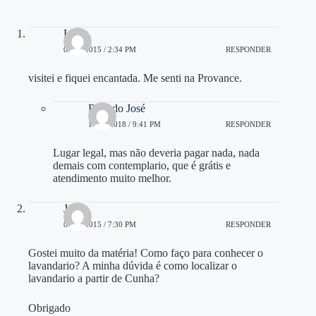
Leila
02/11/2015 / 2:34 PM
RESPONDER
visitei e fiquei encantada. Me senti na Provance.
Ricardo José
18/10/2018 / 9:41 PM
RESPONDER
Lugar legal, mas não deveria pagar nada, nada
demais com contemplario, que é grátis e
atendimento muito melhor.
João
03/11/2015 / 7:30 PM
RESPONDER
Gostei muito da matéria! Como faço para conhecer o
lavandario? A minha dúvida é como localizar o
lavandario a partir de Cunha?
Obrigado