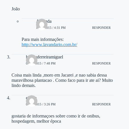
João
Amanda
10/11/2015 / 4:31 PM
RESPONDER
Para mais informações:
http://www.lavandario.com.br/
helenaferreiramiguel
04/11/2015 / 7:48 PM
RESPONDER
Coisa mais linda ,moro em Jacarei ,e nao sabia dessa
maravilhosa plantacao . Como faco para ir ate ai? Muito
lindo demais.
eliane
05/11/2015 / 3:26 PM
RESPONDER
gostaria de informaçoes sobre como ir de onibus,
hospedagem, melhor época