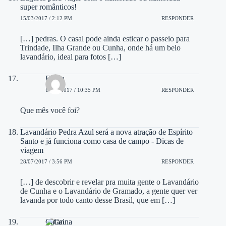
super românticos!
15/03/2017 / 2:12 PM
RESPONDER
[…] pedras. O casal pode ainda esticar o passeio para
Trindade, Ilha Grande ou Cunha, onde há um belo
lavandário, ideal para fotos […]
Estela
17/05/2017 / 10:35 PM
RESPONDER
Que mês você foi?
Lavandário Pedra Azul será a nova atração de Espírito
Santo e já funciona como casa de campo - Dicas de
viagem
28/07/2017 / 3:56 PM
RESPONDER
[…] de descobrir e revelar pra muita gente o Lavandário
de Cunha e o Lavandário de Gramado, a gente quer ver
lavanda por todo canto desse Brasil, que em […]
Catarina