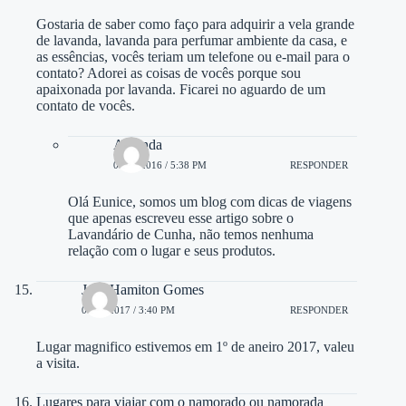
Gostaria de saber como faço para adquirir a vela grande
de lavanda, lavanda para perfumar ambiente da casa, e
as essências, vocês teriam um telefone ou e-mail para o
contato? Adorei as coisas de vocês porque sou
apaixonada por lavanda. Ficarei no aguardo de um
contato de vocês.
Amanda
04/10/2016 / 5:38 PM
RESPONDER
Olá Eunice, somos um blog com dicas de viagens
que apenas escreveu esse artigo sobre o
Lavandário de Cunha, não temos nenhuma
relação com o lugar e seus produtos.
José Hamiton Gomes
06/01/2017 / 3:40 PM
RESPONDER
Lugar magnifico estivemos em 1º de aneiro 2017, valeu
a visita.
Lugares para viajar com o namorado ou namorada