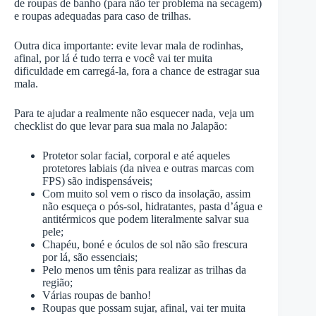
de roupas de banho (para não ter problema na secagem)
e roupas adequadas para caso de trilhas.
Outra dica importante: evite levar mala de rodinhas,
afinal, por lá é tudo terra e você vai ter muita
dificuldade em carregá-la, fora a chance de estragar sua
mala.
Para te ajudar a realmente não esquecer nada, veja um
checklist do que levar para sua mala no Jalapão:
Protetor solar facial, corporal e até aqueles
protetores labiais (da nivea e outras marcas com
FPS) são indispensáveis;
Com muito sol vem o risco da insolação, assim
não esqueça o pós-sol, hidratantes, pasta d’água e
antitérmicos que podem literalmente salvar sua
pele;
Chapéu, boné e óculos de sol não são frescura
por lá, são essenciais;
Pelo menos um tênis para realizar as trilhas da
região;
Várias roupas de banho!
Roupas que possam sujar, afinal, vai ter muita