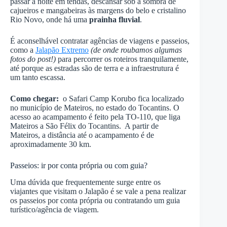
passar a noite em tendas, descansar sob a sombra de
cajueiros e mangabeiras às margens do belo e cristalino
Rio Novo, onde há uma
prainha fluvial
.
É aconselhável contratar agências de viagens e passeios,
como a
Jalapão Extremo
(de onde roubamos algumas
fotos do post!)
para percorrer os roteiros tranquilamente,
até porque as estradas são de terra e a infraestrutura é
um tanto escassa.
Como chegar:
o Safari Camp Korubo fica localizado
no município de Mateiros, no estado do Tocantins. O
acesso ao acampamento é feito pela TO-110, que liga
Mateiros a São Félix do Tocantins. A partir de
Mateiros, a distância até o acampamento é de
aproximadamente 30 km.
Passeios: ir por conta própria ou com guia?
Uma dúvida que frequentemente surge entre os
viajantes que visitam o Jalapão é se vale a pena realizar
os passeios por conta própria ou contratando um guia
turístico/agência de viagem.