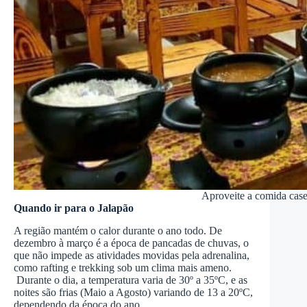
Aproveite a comida cas
Quando ir para o Jalapão
A região mantém o calor durante o ano todo. De
dezembro à março é a época de pancadas de chuvas, o
que não impede as atividades movidas pela adrenalina,
como rafting e trekking sob um clima mais ameno.
Durante o dia, a temperatura varia de 30º a 35ºC, e as
noites são frias (Maio a Agosto) variando de 13 a 20ºC,
dependendo da época do ano.