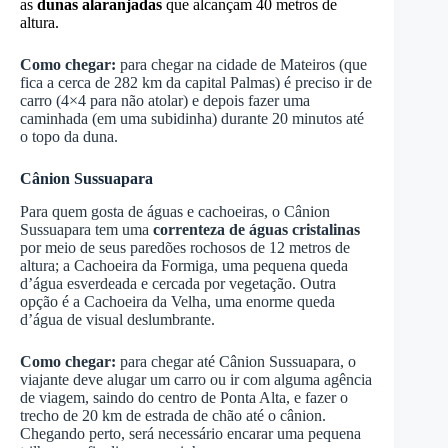
as
dunas alaranjadas
que alcançam 40 metros de
altura.
Como chegar:
para chegar na cidade de Mateiros (que
fica a cerca de 282 km da capital Palmas) é preciso ir de
carro (4×4 para não atolar) e depois fazer uma
caminhada (em uma subidinha) durante 20 minutos até
o topo da duna.
Cânion Sussuapara
Para quem gosta de águas e cachoeiras, o Cânion
Sussuapara tem uma
correnteza de águas cristalinas
por meio de seus paredões rochosos de 12 metros de
altura; a Cachoeira da Formiga, uma pequena queda
d’água esverdeada e cercada por vegetação. Outra
opção é a Cachoeira da Velha, uma enorme queda
d’água de visual deslumbrante.
Como chegar:
para chegar até Cânion Sussuapara, o
viajante deve alugar um carro ou ir com alguma agência
de viagem, saindo do centro de Ponta Alta, e fazer o
trecho de 20 km de estrada de chão até o cânion.
Chegando perto, será necessário encarar uma pequena