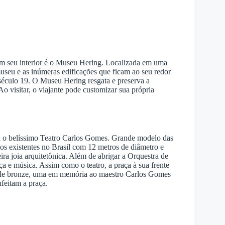
em seu interior é o Museu Hering. Localizada em uma
seu e as inúmeras edificações que ficam ao seu redor
século 19. O Museu Hering resgata e preserva a
o visitar, o viajante pode customizar sua própria
o belíssimo Teatro Carlos Gomes. Grande modelo das
ios existentes no Brasil com 12 metros de diâmetro e
ra joia arquitetônica. Além de abrigar a Orquestra de
a e música. Assim como o teatro, a praça à sua frente
as de bronze, uma em memória ao maestro Carlos Gomes
nfeitam a praça.