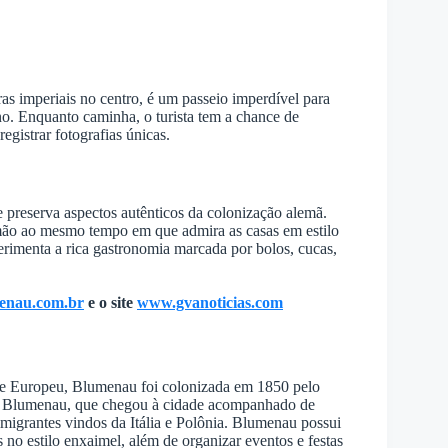
s imperiais no centro, é um passeio imperdível para
no. Enquanto caminha, o turista tem a chance de
egistrar fotografias únicas.
e preserva aspectos autênticos da colonização alemã.
lemão ao mesmo tempo em que admira as casas em estilo
erimenta a rica gastronomia marcada por bolos, cucas,
enau.com.br
e o site
www.gvanoticias.com
ale Europeu, Blumenau foi colonizada em 1850 pelo
o Blumenau, que chegou à cidade acompanhado de
igrantes vindos da Itália e Polônia. Blumenau possui
no estilo enxaimel, além de organizar eventos e festas