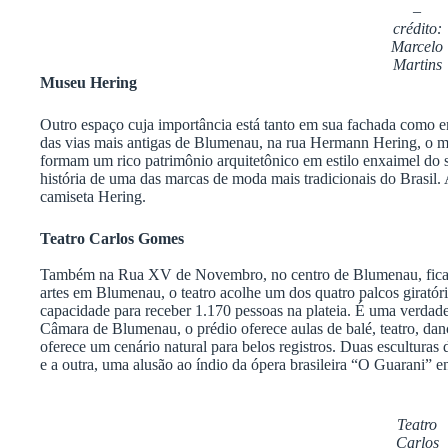
–
crédito:
Marcelo
Martins
Museu Hering
Outro espaço cuja importância está tanto em sua fachada como 
das vias mais antigas de Blumenau, na rua Hermann Hering, o mu
formam um rico patrimônio arquitetônico em estilo enxaimel do 
história de uma das marcas de moda mais tradicionais do Brasil. A
camiseta Hering.
Teatro Carlos Gomes
Também na Rua XV de Novembro, no centro de Blumenau, fica 
artes em Blumenau, o teatro acolhe um dos quatro palcos giratór
capacidade para receber 1.170 pessoas na plateia. É uma verdadei
Câmara de Blumenau, o prédio oferece aulas de balé, teatro, danç
oferece um cenário natural para belos registros. Duas escultur
e a outra, uma alusão ao índio da ópera brasileira “O Guarani” e
Teatro
Carlos