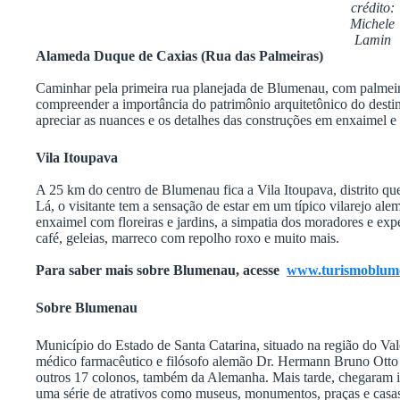
crédito:
Michele
Lamin
Alameda Duque de Caxias (Rua das Palmeiras)
Caminhar pela primeira rua planejada de Blumenau, com palmeira
compreender a importância do patrimônio arquitetônico do desti
apreciar as nuances e os detalhes das construções em enxaimel e r
Vila Itoupava
A 25 km do centro de Blumenau fica a Vila Itoupava, distrito qu
Lá, o visitante tem a sensação de estar em um típico vilarejo a
enxaimel com floreiras e jardins, a simpatia dos moradores e exp
café, geleias, marreco com repolho roxo e muito mais.
Para saber mais sobre Blumenau, acesse
www.turismoblum
Sobre Blumenau
Município do Estado de Santa Catarina, situado na região do V
médico farmacêutico e filósofo alemão Dr. Hermann Bruno Ott
outros 17 colonos, também da Alemanha. Mais tarde, chegaram im
uma série de atrativos como museus, monumentos, praças e casas 