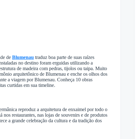
dade de
Blumenau
traduz boa parte de suas raízes
nstaladas no destino foram erguidas utilizando a
strutura de madeira com pedras, tijolos ou taipa. Muito
imônio arquitetônico de Blumenau e enche os olhos dos
durante a viagem por Blumenau. Conheça 10 obras
as curtidas em sua timeline.
Germânica reproduz a arquitetura de enxaimel por todo o
 nos restaurantes, nas lojas de souvenirs e de produtos
tece a grande celebração da cultura e da tradição dos