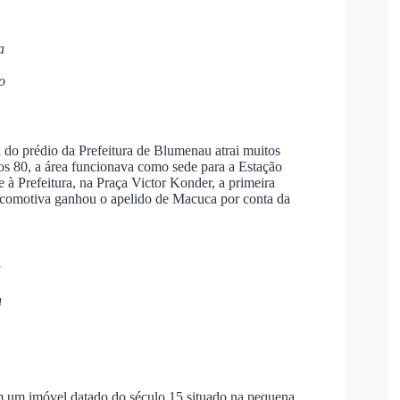
a
o
el do prédio da Prefeitura de Blumenau atrai muitos
nos 80, a área funcionava como sede para a Estação
e à Prefeitura, na Praça Victor Konder, a primeira
comotiva ganhou o apelido de Macuca por conta da
a
u
 em um imóvel datado do século 15 situado na pequena