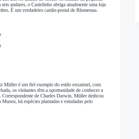
 seis andares, o Castelinho abriga atualmente uma loja
mbro. É um verdadeiro cartão-postal de Blumenau.
o
n
z Müller é um fiel exemplo do estilo enxaimel, com
chada, os visitantes têm a oportunidade de conhecer a
au. Correspondente de Charles Darwin, Müller dedicou
do Museu, há espécies plantadas e estudadas pelo