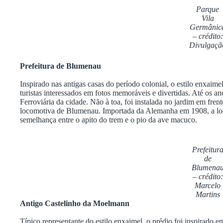
Parque
Vila
Germânic
– crédito:
Divulgaçã
Prefeitura de Blumenau
Inspirado nas antigas casas do período colonial, o estilo enxaim
turistas interessados em fotos memoráveis e divertidas. Até os a
Ferroviária da cidade. Não à toa, foi instalada no jardim em frent
locomotiva de Blumenau. Importada da Alemanha em 1908, a lo
semelhança entre o apito do trem e o pio da ave macuco.
Prefeitur
de
Blumena
– crédito:
Marcelo
Martins
Antigo Castelinho da Moelmann
Típico representante do estilo enxaimel, o prédio foi inspirado