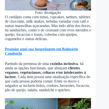
Foto: divulgação
O cardápio conta com tortas, cupcakes, tartines, tabletes
de chocolate, milk shakes, bebidas variadas com café e
outras maravilhas açucaradas. Mas indo além dos doces,
há sanduíches, como o de croissant com ovos mexidos e
queijo, focaccias e toasts, cobertas com queijos,
cogumelos e outras delícias.
Pesquise aqui sua hospedagem em Balneário
Camboriú
Partindo da premissa de uma
cozinha inclusiva
, há
ainda as opções funcionais, que abraçam
clientes
veganos, vegetarianos, celíacos e/ou intolerantes à
lactose
. Cada item possui uma sinalização específica do
que cada pessoa poderia comer. Entre os doces e
salgados se incluem bolos, cookies, brownies, focaccia,
pão de queijo, salada, sanduíche e quiches.