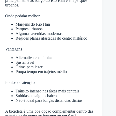
principalmente ao longo do Rio Han e em parques
urbanos.
Onde pedalar melhor
Margens do Rio Han
Parques urbanos
Algumas avenidas modernas
Regiões planas afastadas do centro histórico
Vantagens
Alternativa econômica
Sustentável
Ótima para lazer
Poupa tempo em trajetos médios
Pontos de atenção
Trânsito intenso nas áreas mais centrais
Subidas em alguns bairros
Não é ideal para longas distâncias diárias
A bicicleta é uma boa opção complementar dentro das
estratégias de
como se locomover em Seul
,