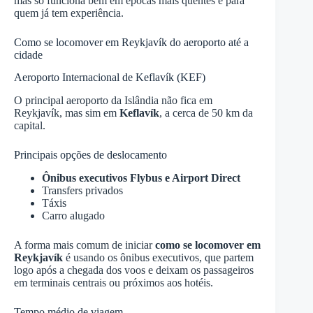
mas só funciona bem em épocas mais quentes e para
quem já tem experiência.
Como se locomover em Reykjavík do aeroporto até a
cidade
Aeroporto Internacional de Keflavík (KEF)
O principal aeroporto da Islândia não fica em
Reykjavík, mas sim em
Keflavík
, a cerca de 50 km da
capital.
Principais opções de deslocamento
Ônibus executivos Flybus e Airport Direct
Transfers privados
Táxis
Carro alugado
A forma mais comum de iniciar
como se locomover em
Reykjavík
é usando os ônibus executivos, que partem
logo após a chegada dos voos e deixam os passageiros
em terminais centrais ou próximos aos hotéis.
Tempo médio de viagem