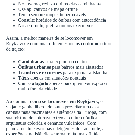
No inverno, reduza o ritmo das caminhadas
Use aplicativos de mapa offline
Tenha sempre roupas impermeáveis
Consulte horários de ônibus com antecedência
No aeroporto, prefira ônibus executivos
Assim, a melhor maneira de se locomover em
Reykjavík é combinar diferentes meios conforme o tipo
de trajeto:
Caminhadas
para explorar o centro
Ônibus urbanos
para bairros mais afastados
Transfers e excursões
para explorar a Islândia
Táxis
apenas em situações pontuais
Carro alugado
apenas para quem vai explorar
muito fora da cidade
Ao dominar
como se locomover em Reykjavík
, o
viajante ganha liberdade para aproveitar uma das
capitais mais fascinantes e autênticas da Europa, com
sua mistura de natureza extrema, cultura nórdica,
arquitetura colorida e cenários vulcânicos. Com
planejamento e escolhas inteligentes de transporte, a
experiência na Islândia se torna muito mais fluida,