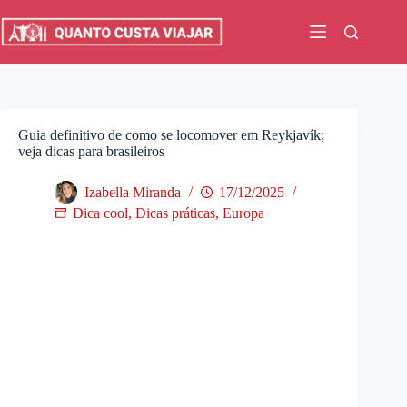
Pular
para
o
conteúdo
Guia definitivo de como se locomover em Reykjavík;
veja dicas para brasileiros
Izabella Miranda
17/12/2025
Dica cool
,
Dicas práticas
,
Europa