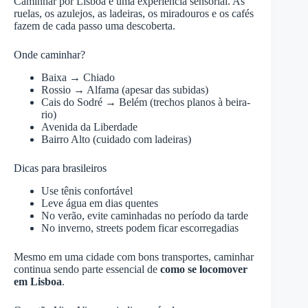
Caminhar por Lisboa é uma experiência sensorial. As
ruelas, os azulejos, as ladeiras, os miradouros e os cafés
fazem de cada passo uma descoberta.
Onde caminhar?
Baixa → Chiado
Rossio → Alfama (apesar das subidas)
Cais do Sodré → Belém (trechos planos à beira-
rio)
Avenida da Liberdade
Bairro Alto (cuidado com ladeiras)
Dicas para brasileiros
Use tênis confortável
Leve água em dias quentes
No verão, evite caminhadas no período da tarde
No inverno, streets podem ficar escorregadias
Mesmo em uma cidade com bons transportes, caminhar
continua sendo parte essencial de
como se locomover
em Lisboa
.