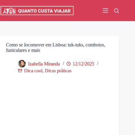
Pular
para
o
conteúdo
Como se locomover em Lisboa: tuk-tuks, comboios,
funiculares e mais
Izabella Miranda
12/12/2025
Dica cool
,
Dicas práticas