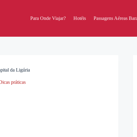
Para Onde Viajar?
Hotéis
Passagens Aéreas Bara
ital da Ligúria
Dicas práticas