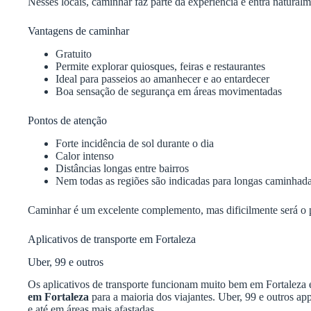
Nesses locais, caminhar faz parte da experiência e entra natura
Vantagens de caminhar
Gratuito
Permite explorar quiosques, feiras e restaurantes
Ideal para passeios ao amanhecer e ao entardecer
Boa sensação de segurança em áreas movimentadas
Pontos de atenção
Forte incidência de sol durante o dia
Calor intenso
Distâncias longas entre bairros
Nem todas as regiões são indicadas para longas caminhad
Caminhar é um excelente complemento, mas dificilmente será o 
Aplicativos de transporte em Fortaleza
Uber, 99 e outros
Os aplicativos de transporte funcionam muito bem em Fortaleza e
em Fortaleza
para a maioria dos viajantes. Uber, 99 e outros app
e até em áreas mais afastadas.