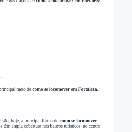
lmente nas opções de
como se locomover em Fortaleza
.
as
principal meio de
como se locomover em Fortaleza
.
 são, hoje, a principal forma de
como se locomover
s têm ampla cobertura nos bairros turísticos, no centro