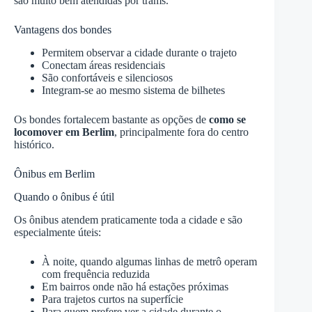
são muito bem atendidas por trams.
Vantagens dos bondes
Permitem observar a cidade durante o trajeto
Conectam áreas residenciais
São confortáveis e silenciosos
Integram-se ao mesmo sistema de bilhetes
Os bondes fortalecem bastante as opções de
como se
locomover em Berlim
, principalmente fora do centro
histórico.
Ônibus em Berlim
Quando o ônibus é útil
Os ônibus atendem praticamente toda a cidade e são
especialmente úteis:
À noite, quando algumas linhas de metrô operam
com frequência reduzida
Em bairros onde não há estações próximas
Para trajetos curtos na superfície
Para quem prefere ver a cidade durante o