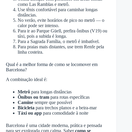
como Las Ramblas e metrô.
Use tênis confortável para caminhar longas
distâncias.
No verão, evite horários de pico no metrô — o
calor pode ser intenso.
Para ir ao Parque Güell, prefira ônibus (V19) ou
táxi, pois a subida é longa.
Para a Sagrada Família, o metrô é imbatível.
Para praias mais distantes, use trem Renfe pela
linha costeira.
Qual é a melhor forma de como se locomover em
Barcelona?
A combinação ideal é:
Metrô
para longas distâncias
Ônibus ou tram
para rotas específicas
Camine
sempre que possível
Bicicleta
para trechos planos e a beira-mar
Táxi ou app
para comodidade à noite
Barcelona é uma cidade moderna, prática e pensada
para ser explorada com calma. Saber
como se