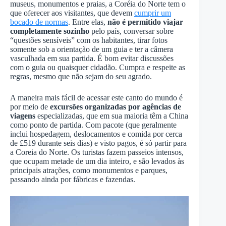
museus, monumentos e praias, a Coréia do Norte tem o
que oferecer aos visitantes, que devem
cumprir um
bocado de normas
. Entre elas,
não é permitido viajar
completamente sozinho
pelo país, conversar sobre
“questões sensíveis” com os habitantes, tirar fotos
somente sob a orientação de um guia e ter a câmera
vasculhada em sua partida. É bom evitar discussões
com o guia ou quaisquer cidadão. Cumpra e respeite as
regras, mesmo que não sejam do seu agrado.
A maneira mais fácil de acessar este canto do mundo é
por meio de
excursões organizadas por agências de
viagens
especializadas, que em sua maioria têm a China
como ponto de partida. Com pacote (que geralmente
inclui hospedagem, deslocamentos e comida por cerca
de £519 durante seis dias) e visto pagos, é só partir para
a Coreia do Norte. Os turistas fazem passeios intensos,
que ocupam metade de um dia inteiro, e são levados às
principais atrações, como monumentos e parques,
passando ainda por fábricas e fazendas.