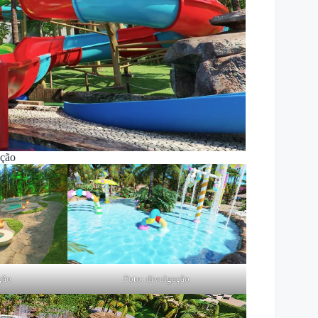
ação
ção
Foto: divulgação