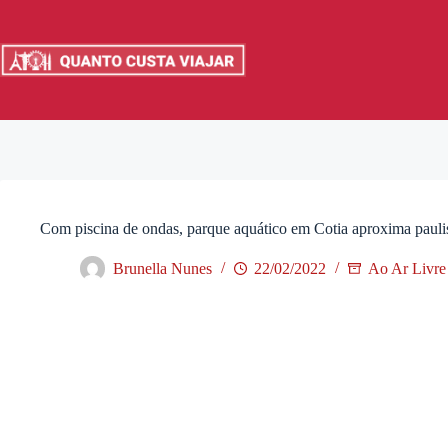
Pular
para
o
conteúdo
Com piscina de ondas, parque aquático em Cotia aproxima paulis
Brunella Nunes
22/02/2022
Ao Ar Livre