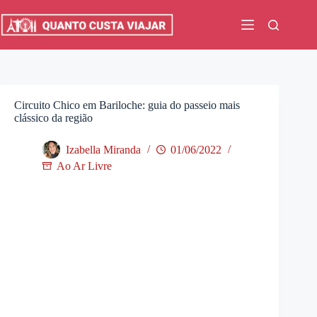
Pular
para
o
conteúdo
Circuito Chico em Bariloche: guia do passeio mais
clássico da região
Izabella Miranda
01/06/2022
Ao Ar Livre