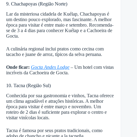
9. Chachapoyas (Região Norte)
Lar da misteriosa cidadela de Kuélap, Chachapoyas é
um destino pouco explorado, mas fascinante. A melhor
época para visitar é entre maio e setembro. Recomenda-
se de 3 a 4 dias para conhecer Kuélap e a Cachoeira de
Gocta.
A culinária regional inclui pratos como cecina com
tacacho e juane de arroz, típicos da selva peruana.
Onde ficar:
Gocta Andes Lodge
– Um hotel com vistas
incríveis da Cachoeira de Gocta.
10. Tacna (Região Sul)
Conhecida por sua gastronomia e vinhos, Tacna oferece
um clima agradável e atrações históricas. A melhor
época para visitar é entre março e novembro. Um
roteiro de 2 dias é suficiente para explorar o centro e
visitar vinícolas locais.
Tacna é famosa por seus pratos tradicionais, como
adobo de chancho e picante a la tacneña.