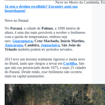
Neve no Morro da Cambirela. Fo
Já tem o destino escolhido? Encontre aqui sua
hospedagem!
Neve no Paraná
No
Paraná
, a cidade de
Palmas
, a 1090 metros de
altura, é uma das mais prováveis a receber o fenômeno
com a queda de temperaturas, embora seja
raro.
Guarapuava
, Cruz Machado, Inácio Martins,
Apucarana
, Cambira,
Jaguariaíva
,
São João do
Triunfo
também podem ter períodos nevados.
2013 teve um inverno realmente rigoroso e muita neve
no Brasil, tanto que chegou a nevar em
Curitiba
, fato
que não era presenciado desde 1975, e mais 25 cidades
do Paraná. Desde então, esse fenômeno não ocorreu
mais na capital paranaense.