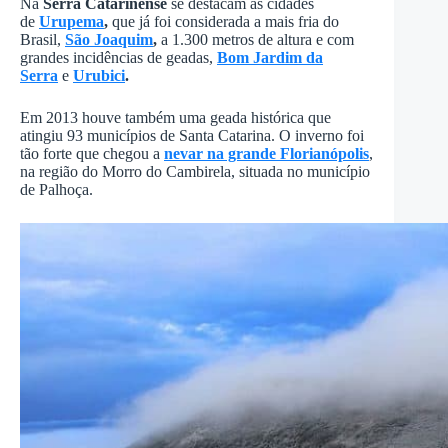
Na
Serra Catarinense
se destacam as cidades
de
Urupema
,
que já foi considerada a mais fria do
Brasil,
São Joaquim
,
a 1.300 metros de altura e com
grandes incidências de geadas,
Bom Jardim da
Serra
e
Urubici
.
Em 2013 houve também uma geada histórica que
atingiu 93 municípios de Santa Catarina. O inverno foi
tão forte que chegou a
nevar na grande Florianópolis
,
na região do Morro do Cambirela, situada no município
de Palhoça.