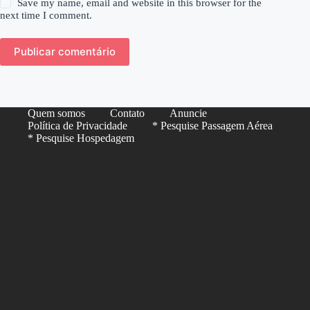
Save my name, email and website in this browser for the
next time I comment.
Publicar comentário
Quem somos
Contato
Anuncie
Política de Privacidade
* Pesquise Passagem Aérea
* Pesquise Hospedagem