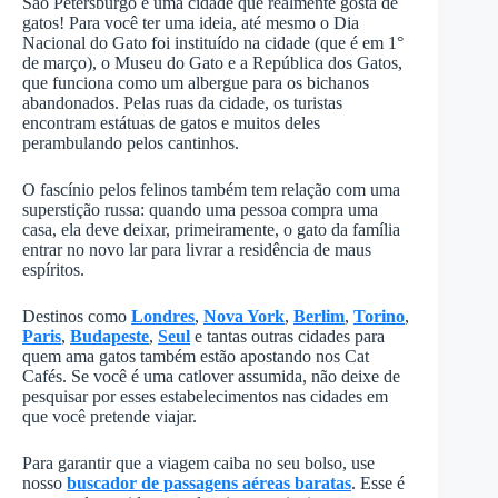
São Petersburgo é uma cidade que realmente gosta de
gatos! Para você ter uma ideia, até mesmo o Dia
Nacional do Gato foi instituído na cidade (que é em 1°
de março), o Museu do Gato e a República dos Gatos,
que funciona como um albergue para os bichanos
abandonados. Pelas ruas da cidade, os turistas
encontram estátuas de gatos e muitos deles
perambulando pelos cantinhos.
O fascínio pelos felinos também tem relação com uma
superstição russa: quando uma pessoa compra uma
casa, ela deve deixar, primeiramente, o gato da família
entrar no novo lar para livrar a residência de maus
espíritos.
Destinos como
Londres
,
Nova York
,
Berlim
,
Torino
,
Paris
,
Budapeste
,
Seul
e tantas outras cidades para
quem ama gatos também estão apostando nos Cat
Cafés. Se você é uma catlover assumida, não deixe de
pesquisar por esses estabelecimentos nas cidades em
que você pretende viajar.
Para garantir que a viagem caiba no seu bolso, use
nosso
buscador de passagens aéreas baratas
. Esse é