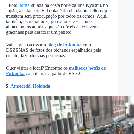
+Foto:
torne
Situada na costa norte da Ilha Kyushu, no
Japão, a cidade de Fukuoka é dominada por felinos que
transitam sem preocupação por todos os cantos! Aqui,
também, os moradores, pescadores e visitantes
alimentam os animais que são dóceis e até fazem
gracinhas para descolar um petisco.
Vale a pena acessar o
blog de Fukuoka
com
DEZENAS de fotos dos bichanos espalhados pela
cidade, fazendo suas peripécias!
Quer visitar o local? Encontre os
melhores hotéis de
Fukuoka
com diárias a partir de R$ 82!
5.
Amsterdã, Holanda