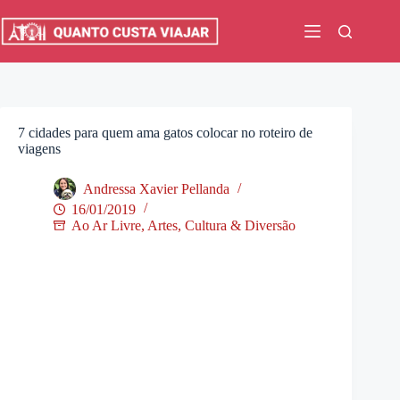
Pular
para
o
conteúdo
7 cidades para quem ama gatos colocar no roteiro de
viagens
Andressa Xavier Pellanda
16/01/2019
Ao Ar Livre
,
Artes, Cultura & Diversão