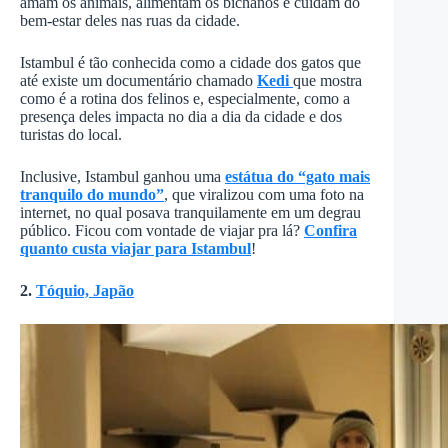
amam os animais, alimentam os bichanos e cuidam do
bem-estar deles nas ruas da cidade.
Istambul é tão conhecida como a cidade dos gatos que
até existe um documentário chamado
Kedi
que mostra
como é a rotina dos felinos e, especialmente, como a
presença deles impacta no dia a dia da cidade e dos
turistas do local.
Inclusive, Istambul ganhou uma
estátua do “gato mais
tranquilo do mundo”
, que viralizou com uma foto na
internet, no qual posava tranquilamente em um degrau
público. Ficou com vontade de viajar pra lá?
Confira
quanto custa viajar para Istambul
!
2.
Tóquio, Japão