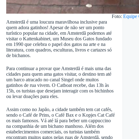
Foto:
Equipe
Amsterdã é uma loucura maravilhosa inclusive para
quem adora gatinhos! Apesar de não ser um ponto
turístico popular na cidade, em Amsterdã podemos até
visitar o Kattenkabinet, um Museu dos Gatos fundado
em 1990 que celebra o papel dos gatos na arte e na
literatura, com quadros, esculturas, livros e cartazes só
de bichanos.
Para continuar a provar que Amsterdã é mais uma das
cidades para quem ama gatos visitar, o destino tem até
um barco atracado no canal Singel onde muitos
gatinhos de rua vivem. O Catboat recebe, das 13h às
15h, os turistas que desejam interagir com os bichinhos
ou levar doações para eles.
Assim como no Japão, a cidade também tem cat cafés,
sendo o Café de Prins, o Café Bax e o Kopjes Cat Café
os mais famosos. Vá até lá para beber um cappuccino
na companhia de um bichano manhoso. Além dos
estabelecimentos comerciais, os turistas também
encontram muitos gatos pelas ruas de Amsterdã, sendo