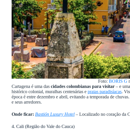
Foto:
BORIS G
n
Cartagena é uma das
cidades colombianas para visitar
– e uma
histórico colonial, muralhas centenárias e
praias paradisíacas
. Vi
época é entre dezembro e abril, evitando a temporada de chuvas. 
e seus arredores.
Onde ficar:
Bastión Luxury Hotel
– Localizado no coração da Ci
4. Cali (Região do Vale do Cauca)