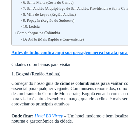
6. Santa Marta (Costa do Caribe)
7. San Andrés (Arquipélago de San Andrés, Providencia e Santa Cata
8. Villa de Leyva (Região Andina)
9. Popayán (Região do Sudoeste)
10. Leticia
Como chegar na Colômbia
De Avião (Mais Rápido e Conveniente)
Antes de tudo, confira aqui sua passagem aérea barata par
Cidades colombianas para visitar
1. Bogotá (Região Andina)
Começando nosso guia de
cidades colombianas para visitar
co
essencial para qualquer viajante. Com museus renomados, como
deslumbrante do Cerro de Monserrate, Bogotá encanta com sua m
para visitar é entre dezembro e março, quando o clima é mais se
aproveitar os principais atrativos.
Onde ficar:
Hotel B3 Virrey
– Um hotel moderno e bem localizad
noturna e gastronômica da cidade.