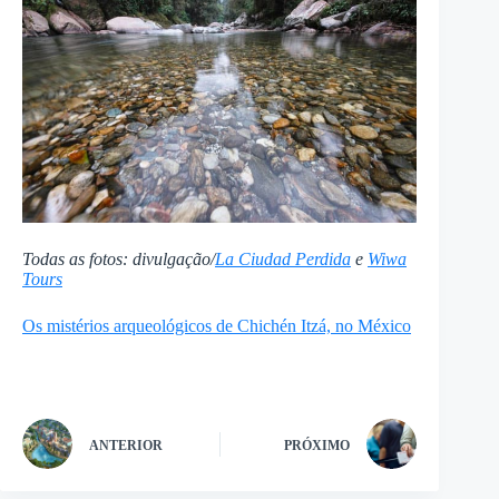
Todas as fotos: divulgação/
La Ciudad Perdida
e
Wiwa
Tours
Os mistérios arqueológicos de Chichén Itzá, no México
ANTERIOR
PRÓXIMO